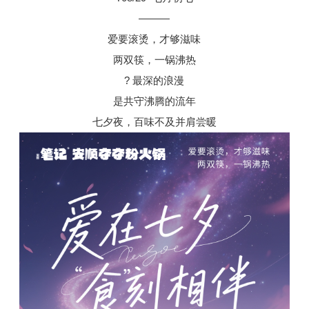
———
爱要滚烫，才够滋味
两双筷，一锅沸热
? 最深的浪漫
是共守沸腾的流年
七夕夜，百味不及并肩尝暖